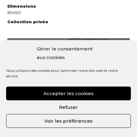
Dimensions
80x120
Collection privée
Gérer le consentement
aux cookies
Ombres portées
Nous utilisons des cookies pour optimiser notre site web et notre
service.
Accepter les cookies
Refuser
Voir les préférences
Politique de confidentialité
–
Politique des cookies
–
Mentions légales
| ©2021 Guillaume
Caron | Design by
Lemon&Pepper
– Dev by
FLOW44