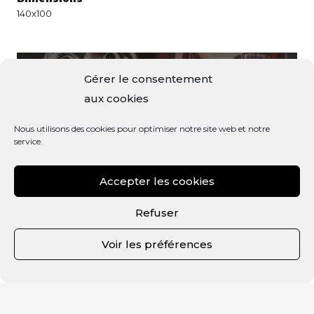
140x100
Gérer le consentement
Vanité
Marie
aux cookies
contemporaine
Nous utilisons des cookies pour optimiser notre site web et notre
service.
Accepter les cookies
Refuser
Voir les préférences
Politique de confidentialité
–
Politique des cookies
–
Mentions légales
| ©2021 Guillaume
Caron | Design by
Lemon&Pepper
– Dev by
FLOW44